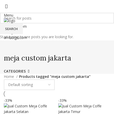
HOME
MEJA KANTOR CUSTOM BANDUNG
INTERIOR KANTOR ELEGAN BANDUNG
INTERIOR RUMAH MINIMALIS BANDUNG
BLOG
Menu
SEARCH
Start typing to see posts you are looking for.
meja custom jakarta
CATEGORIES
Home
Products tagged “meja custom jakarta”
-33%
-33%