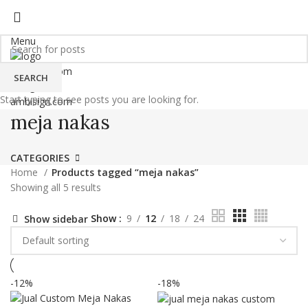
HOME
MEJA KANTOR CUSTOM BANDUNG
INTERIOR KANTOR ELEGAN BANDUNG
INTERIOR RUMAH MINIMALIS BANDUNG
BLOG
Menu
SEARCH
Start typing to see posts you are looking for.
meja nakas
CATEGORIES
Home
Products tagged “meja nakas”
Showing all 5 results
Show
9
12
18
24
Show sidebar
-12%
-18%