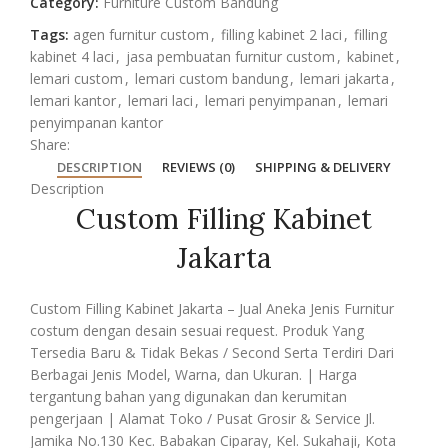
Category:
Furniture Custom Bandung
Tags:
agen furnitur custom
,
filling kabinet 2 laci
,
filling
kabinet 4 laci
,
jasa pembuatan furnitur custom
,
kabinet
,
lemari custom
,
lemari custom bandung
,
lemari jakarta
,
lemari kantor
,
lemari laci
,
lemari penyimpanan
,
lemari
penyimpanan kantor
Share:
DESCRIPTION
REVIEWS (0)
SHIPPING & DELIVERY
Description
Custom Filling Kabinet
Jakarta
Custom Filling Kabinet Jakarta – Jual Aneka Jenis Furnitur
costum dengan desain sesuai request. Produk Yang
Tersedia Baru & Tidak Bekas / Second Serta Terdiri Dari
Berbagai Jenis Model, Warna, dan Ukuran. | Harga
tergantung bahan yang digunakan dan kerumitan
pengerjaan | Alamat Toko / Pusat Grosir & Service Jl.
Jamika No.130 Kec. Babakan Ciparay, Kel. Sukahaji, Kota