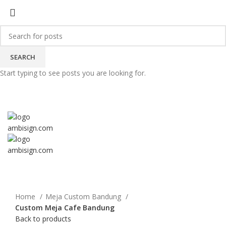
HOME
MEJA KANTOR CUSTOM BANDUNG
INTERIOR KANTOR ELEGAN BANDUNG
INTERIOR RUMAH MINIMALIS BANDUNG
BLOG
SEARCH
MENU
Start typing to see posts you are looking for.
-10%
Click to enlarge
Home
Meja Custom Bandung
Custom Meja Cafe Bandung
Back to products