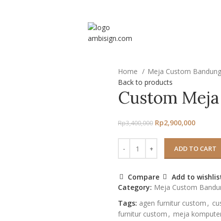
TOM BANDUNG
INTERIOR KANTOR ELEGAN BANDUNG
INTERIOR RUMAH
Home
Meja Custom Bandun
Back to products
Custom Meja
Rp
2,900,000
Rp
3,400,000
ADD TO CART
Compare
Add to wishlis
Category:
Meja Custom Bandu
Tags:
agen furnitur custom
,
cu
furnitur custom
,
meja kompute