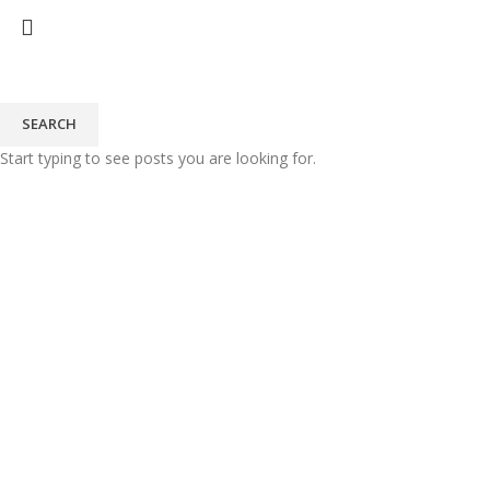
HOME
MEJA KANTOR CUS
SEARCH
Start typing to see posts you are looking for.
-15%
Click to enlarge