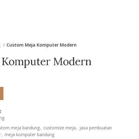
 MINIMALIS BANDUNG
BLOG
g
Custom Meja Komputer Modern
 Komputer Modern
t
ng
stom meja bandung
,
customize meja
,
jasa pembuatan
r
,
meja komputer bandung