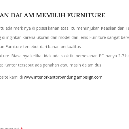
KAN DALAM MEMILIH FURNITURE
itu ada merk nya di posisi kanan atas. Itu menunjukan Keaslian dari Fa
di inginkan karena ukuran dan model dari jenis Furniture sangat berva
an Furniture tersebut dari bahan berkualitas
ure. Biasa nya ketika tidak ada stok itu pemesanan PO hanya 2-7 ha
Alat Kantor tersebut ada penahan atau masih dalam dus
bsite kami di
www.interiorkantorbandung.ambisign.com
*