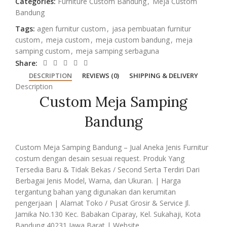
Categories:
Furniture Custom Bandung
,
Meja Custom
Bandung
Tags:
agen furnitur custom
,
jasa pembuatan furnitur
custom
,
meja custom
,
meja custom bandung
,
meja
samping custom
,
meja samping serbaguna
Share:
DESCRIPTION
REVIEWS (0)
SHIPPING & DELIVERY
Description
Custom Meja Samping
Bandung
Custom Meja Samping Bandung – Jual Aneka Jenis Furnitur
costum dengan desain sesuai request. Produk Yang
Tersedia Baru & Tidak Bekas / Second Serta Terdiri Dari
Berbagai Jenis Model, Warna, dan Ukuran. | Harga
tergantung bahan yang digunakan dan kerumitan
pengerjaan | Alamat Toko / Pusat Grosir & Service Jl.
Jamika No.130 Kec. Babakan Ciparay, Kel. Sukahaji, Kota
Bandung 40231 Jawa Barat | Website